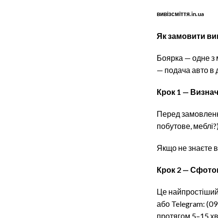
вивізсміття.in.ua
Як замовити вив
Боярка — одне з 
— подача авто в 
Крок 1 — Визна
Перед замовлення
побутове, меблі?
Якщо не знаєте ві
Крок 2 — Сфото
Це найпростіший 
або Telegram: (09
протягом 5–15 х