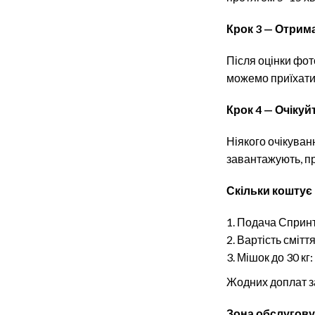
Крок 3 — Отрима
Після оцінки фот
можемо приїхати 
Крок 4 — Очікуй
Ніякого очікуван
завантажують, пр
Скільки коштує 
Подача Спринте
Вартість сміття
Мішок до 30 кг:
Жодних доплат за
Зона обслугову