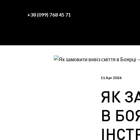
+38 (099) 768 45 71
11 Apr 2026
ЯК З
В БО
ІНСТ