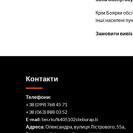
Крім Боярки обсл
інші населені пун
Замовити вивіз 
Контакти
Телефони:
+38 (099) 768 45 71
+38 (063) 888 03 52
E-mail:
ten.rku%405102steburap.b
Адреса:
Олександра, вулиця Лістрового, 55а,