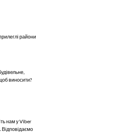
 прилеглі райони
будівельне,
 щоб виносити?
ть нам у Viber
о. Відповідаємо