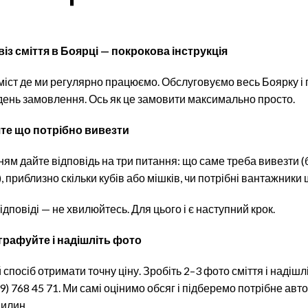
із сміття в Боярці — покрокова інструкція
міст де ми регулярно працюємо. Обслуговуємо весь Боярку і
день замовлення. Ось як це замовити максимально просто.
чте що потрібно вивезти
м дайте відповідь на три питання: що саме треба вивезти (
), приблизно скільки кубів або мішків, чи потрібні вантажники
дповіді — не хвилюйтесь. Для цього і є наступний крок.
графуйте і надішліть фото
спосіб отримати точну ціну. Зробіть 2–3 фото сміття і надішлі
9) 768 45 71. Ми самі оцінимо обсяг і підберемо потрібне авт
вилин.