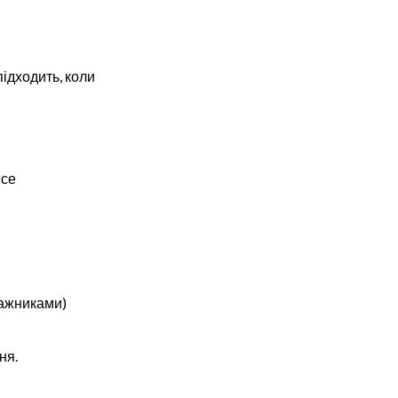
підходить, коли
все
нтажниками)
ня.