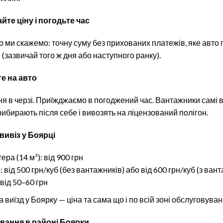
йте ціну і погодьте час
о ми скажемо: точну суму без прихованих платежів, яке авто 
(зазвичай того ж дня або наступного ранку).
те на авто
ня в черзі. Приїжджаємо в погоджений час. Вантажники самі 
ибирають після себе і вивозять на ліцензований полігон.
вивіз у Боярці
ра (14 м³): від 900 грн
: від 500 грн/куб (без вантажників) або від 600 грн/куб (з ва
 від 50–60 грн
 виїзд у Боярку — ціна та сама що і по всій зоні обслуговуван
вання в районі Боярки