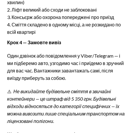
хвилин)
Ліфт великий або сходи не заблоковані
Консьєрж або охорона попереджені про приїзд
Сміття складено в одному місці, а не розкидано по
всій квартирі
Крок 4 — Замовте вивіз
Один дзвінок або повідомлення у Viber/Telegram — і
ми підберемо авто, узгодимо час і приїдемо в зручний
для вас час. Вантажники завантажать самі, після
виїзду приберуть за собою.
⚠️
Не викидайте будівельне сміття в звичайні
контейнери — це штраф від 5 350 грн. Будівельні
відходи відносяться до категорії специфічних — їх
можна вивозити лише спеціальним транспортом на
ліцензовані полігони.