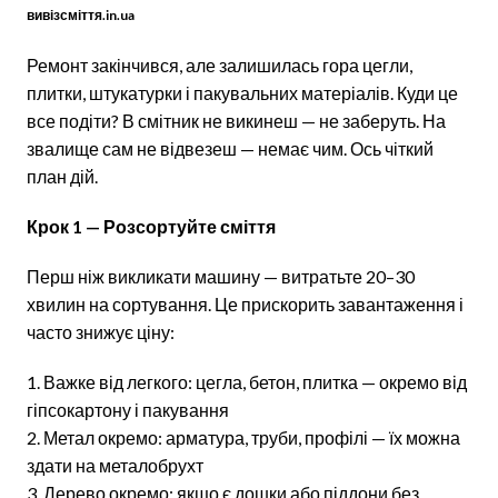
вивізсміття.in.ua
Ремонт закінчився, але залишилась гора цегли,
плитки, штукатурки і пакувальних матеріалів. Куди це
все подіти? В смітник не викинеш — не заберуть. На
звалище сам не відвезеш — немає чим. Ось чіткий
план дій.
Крок 1 — Розсортуйте сміття
Перш ніж викликати машину — витратьте 20–30
хвилин на сортування. Це прискорить завантаження і
часто знижує ціну:
Важке від легкого: цегла, бетон, плитка — окремо від
гіпсокартону і пакування
Метал окремо: арматура, труби, профілі — їх можна
здати на металобрухт
Дерево окремо: якщо є дошки або піддони без